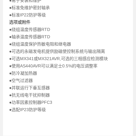
●易于安装和维护
●标准免维护密封轴承
●标准IP22防护等级
选项或附件
●绕组温度传感器RTD
●轴承温度传感器RTD
●绕组温度保护热敏电阻和继电器
●可选的永磁发电机提供励磁使控制系统与输出隔离
●可选MX341或MX321AVR,可选的三相感应检测模块
●
使用AS440AVR可以满足士0.5%的电压调整率
●防冷凝加热器
●空气过滤器
●并联运行下垂互感器
●抗无线电干扰抑制器
●功率因素控制器PFC3
●选配
IP23防护等级